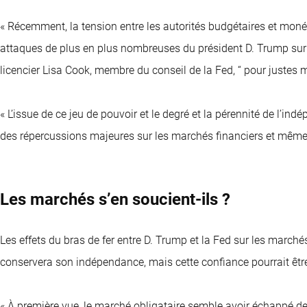
« Récemment, la tension entre les autorités budgétaires et monéta
attaques de plus en plus nombreuses du président D. Trump sur l
licencier Lisa Cook, membre du conseil de la Fed, “ pour justes mo
« L’issue de ce jeu de pouvoir et le degré et la pérennité de l’in
des répercussions majeures sur les marchés financiers et même
Les marchés s’en soucient-ils ?
Les effets du bras de fer entre D. Trump et la Fed sur les marché
conservera son indépendance, mais cette confiance pourrait être 
« À première vue, le marché obligataire semble avoir échappé de 