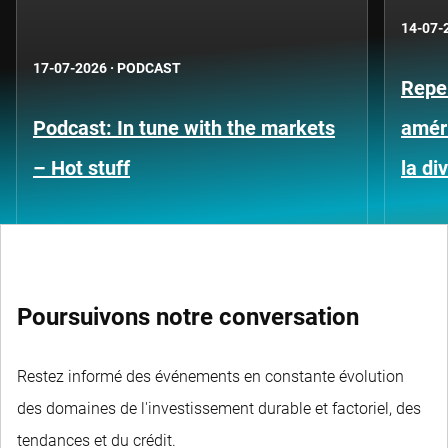
14-07-
17-07-2026
·
PODCAST
Repe
Podcast: In tune with the markets
améri
– Hot stuff
la di
Poursuivons notre conversation
Restez informé des événements en constante évolution
des domaines de l'investissement durable et factoriel, des
tendances et du crédit.