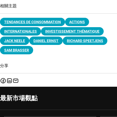
相關主題
TENDANCES DE CONSOMMATION
ACTIONS
INTERNATIONALES
INVESTISSEMENT THÉMATIQUE
JACK NEELE
DANIEL ERNST
RICHARD SPEETJENS
SAM BRASSER
分享
最新市場觀點