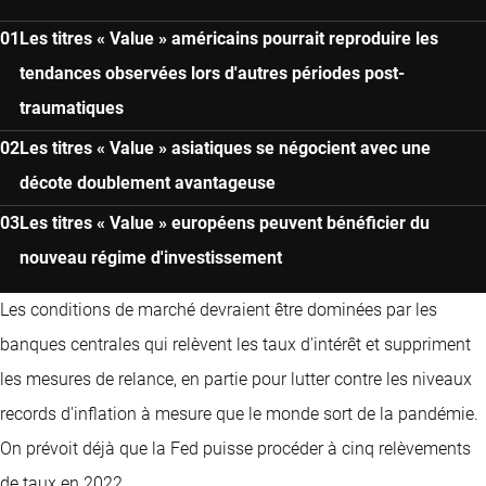
Les titres « Value » américains pourrait reproduire les
tendances observées lors d'autres périodes post-
traumatiques
Les titres « Value » asiatiques se négocient avec une
décote doublement avantageuse
Les titres « Value » européens peuvent bénéficier du
nouveau régime d'investissement
Les conditions de marché devraient être dominées par les
banques centrales qui relèvent les taux d'intérêt et suppriment
les mesures de relance, en partie pour lutter contre les niveaux
records d'inflation à mesure que le monde sort de la pandémie.
On prévoit déjà que la Fed puisse procéder à cinq relèvements
de taux en 2022.