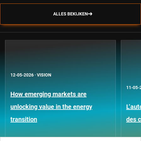
ALLES BEKIJKEN
12-05-2026
·
VISION
11-05-
How emerging markets are
unlocking value in the energy
L’aut
transition
des 