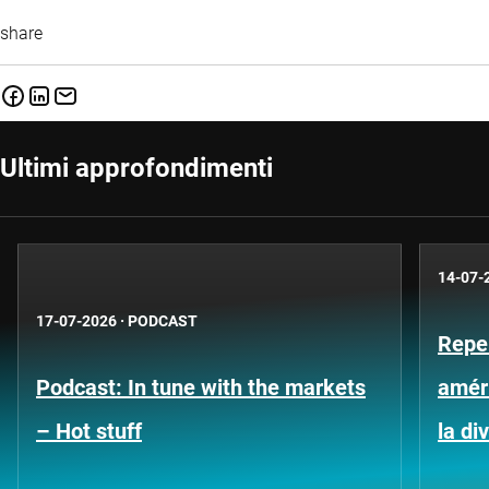
share
Ultimi approfondimenti
14-07-
17-07-2026
·
PODCAST
Repe
Podcast: In tune with the markets
améri
– Hot stuff
la di