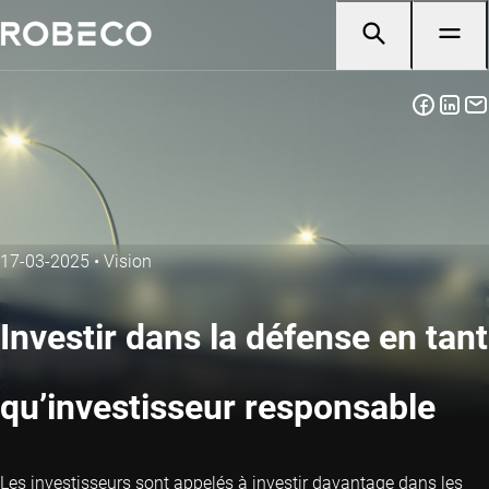
17-03-2025
•
Vision
Investir dans la défense en tant
qu’investisseur responsable
Les investisseurs sont appelés à investir davantage dans les