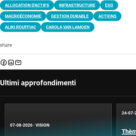
ALLOCATION D'ACTIFS
INFRASTRUCTURE
ESG
MACROÉCONOMIE
GESTION DURABLE
ACTIONS
ALIKI ROUFFIAC
CAROLA VAN LAMOEN
share
Ultimi approfondimenti
24-07-
07-08-2026
·
VISION
Thèm