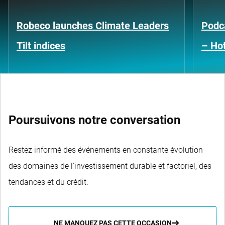
Robeco launches Climate Leaders
Podca
Tilt indices
– Hot
Poursuivons notre conversation
Restez informé des événements en constante évolution
des domaines de l'investissement durable et factoriel, des
tendances et du crédit.
NE MANQUEZ PAS CETTE OCCASION