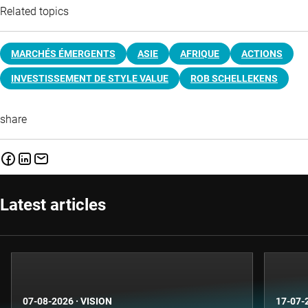
Related topics
MARCHÉS ÉMERGENTS
ASIE
AFRIQUE
ACTIONS
INVESTISSEMENT DE STYLE VALUE
ROB SCHELLEKENS
share
Latest articles
07-08-2026
·
VISION
17-07-