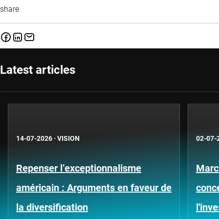
share
Latest articles
14-07-2026
·
VISION
02-07-
Repenser l’exceptionnalisme
Marc
américain : Arguments en faveur de
conce
la diversification
l'inv