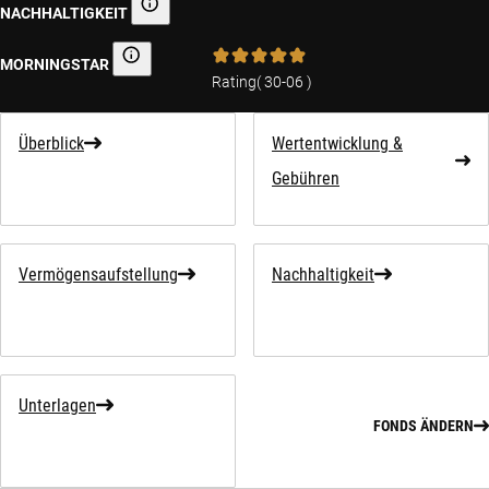
NACHHALTIGKEIT
Angaben zur Nachhaltigkeit
MORNINGSTAR
Morningstar
Rating
(
30-06
)
Überblick
Wertentwicklung &
Gebühren
Vermögensaufstellung
Nachhaltigkeit
Unterlagen
FONDS ÄNDERN