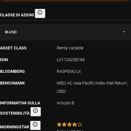
CLASSE DI AZIONI
Classe di azioni
M-USD
ASSET CLASS
Renta Variable
ISIN
LU1124238186
BLOOMBERG
RASPEMU LX
BENCHMARK
MSCI AC Asia Pacific Index (Net Return,
USD)
INFORMATIVA SULLA
Articolo 8
SOSTENIBILITÀ
Informativa sulla sostenibilità
MORNINGSTAR
Morningstar