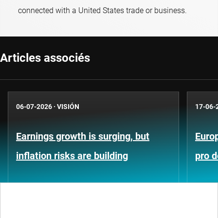
connected with a United States trade or business.
Articles associés
06-07-2026
·
VISIÓN
17-06-
Earnings growth is surging, but
Europ
inflation risks are building
pro d