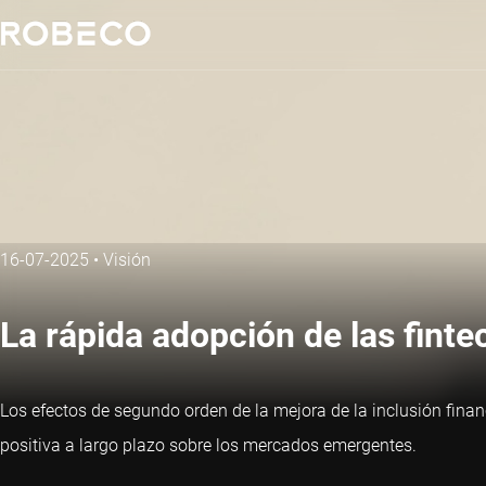
16-07-2025
•
Visión
La rápida adopción de las fint
Los efectos de segundo orden de la mejora de la inclusión fina
positiva a largo plazo sobre los mercados emergentes.