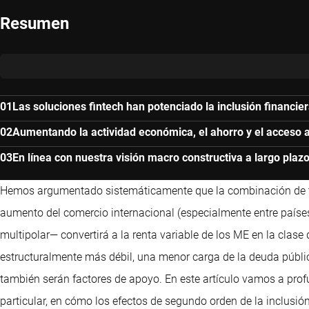
Resumen
Las soluciones fintech han potenciado la inclusión financie
Aumentando la actividad económica, el ahorro y el acceso a
En línea con nuestra visión macro constructiva a largo pl
Hemos argumentado sistemáticamente que la combinación de tre
aumento del comercio internacional (especialmente entre país
multipolar— convertirá a la renta variable de los ME en la clas
estructuralmente más débil, una menor carga de la deuda públi
también serán factores de apoyo. En este artículo vamos a profu
particular, en cómo los efectos de segundo orden de la inclusi