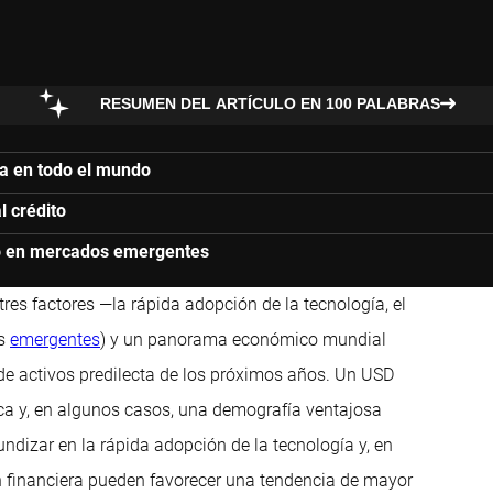
RESUMEN DEL ARTÍCULO EN 100 PALABRAS
ra en todo el mundo
l crédito
azo en mercados emergentes
s factores —la rápida adopción de la tecnología, el
es
emergentes
) y un panorama económico mundial
e de activos predilecta de los próximos años. Un USD
ca y, en algunos casos, una demografía ventajosa
ndizar en la rápida adopción de la tecnología y, en
ón financiera pueden favorecer una tendencia de mayor