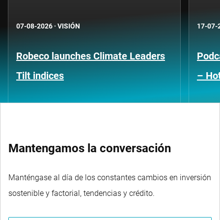
07-08-2026
·
VISIÓN
17-07-
Robeco launches Climate Leaders
Podca
Tilt indices
– Hot
Mantengamos la conversación
Manténgase al día de los constantes cambios en inversión
sostenible y factorial, tendencias y crédito.