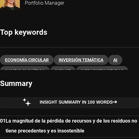
Portfolio Manager
Top keywords
ECONOMÍA CIRCULAR
INVERSIÓN TEMÁTICA
AI
CAMBIO CLIMÁTICO
IMPACT
INFRAESTRUCTURAS
Summary
TRANSICIÓN
INSIGHT SUMMARY IN 100 WORDS
La magnitud de la pérdida de recursos y de los residuos no
tiene precedentes y es insostenible