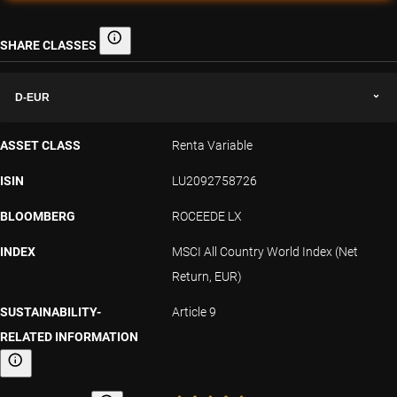
SHARE CLASSES
Share classes
D-EUR
ASSET CLASS
Renta Variable
ISIN
LU2092758726
BLOOMBERG
ROCEEDE LX
INDEX
MSCI All Country World Index (Net
Return, EUR)
SUSTAINABILITY-
Article 9
RELATED INFORMATION
Sustainability-related information