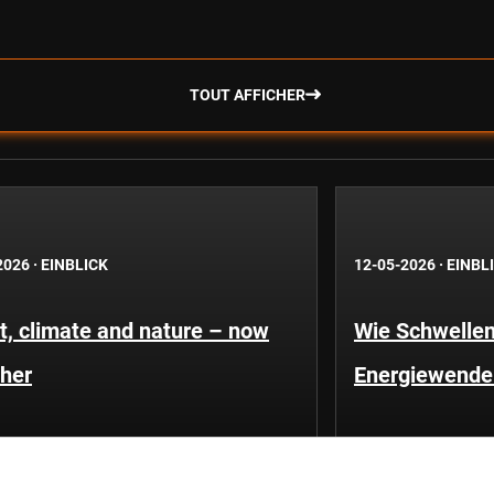
TOUT AFFICHER
2026
·
EINBLICK
12-05-2026
·
EINBL
t, climate and nature – now
Wie Schwellen
ther
Energiewende 