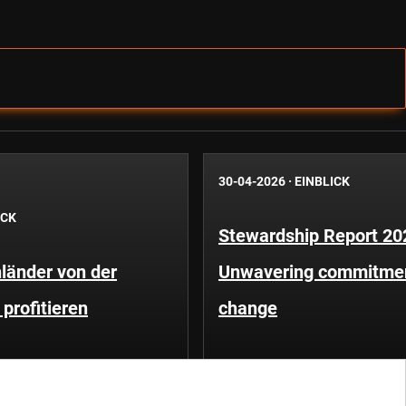
30-04-2026
·
EINBLICK
ICK
Stewardship Report 20
länder von der
Unwavering commitment
profitieren
change