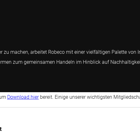
u machen, arbeitet Robeco mit einer vielfältigen Palette von I
tformen zum gemeinsamen Handeln im Hinblick auf Nachhaltigkei
 zum
Download hier
bereit. Einige unserer wichtigsten Mitgliedsc
t