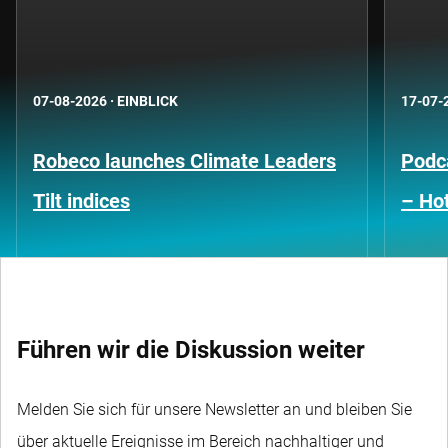
07-08-2026
·
EINBLICK
17-07-
Robeco launches Climate Leaders
Podca
Tilt indices
– Hot
Führen wir die Diskussion weiter
Melden Sie sich für unsere Newsletter an und bleiben Sie
über aktuelle Ereignisse im Bereich nachhaltiger und