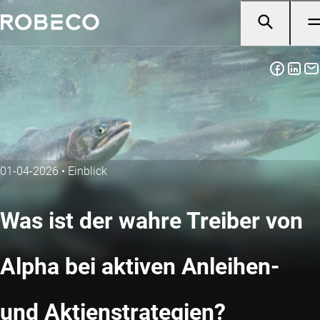
01-04-2026
•
Einblick
Was ist der wahre Treiber von
Alpha bei aktiven Anleihen-
und Aktienstrategien?