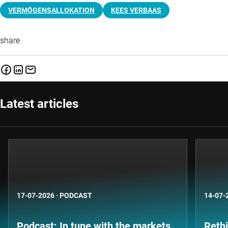
VERMÖGENSALLOKATION
KEES VERBAAS
share
Latest articles
17-07-2026
·
PODCAST
14-07-
Podcast: In tune with the markets
Rethi