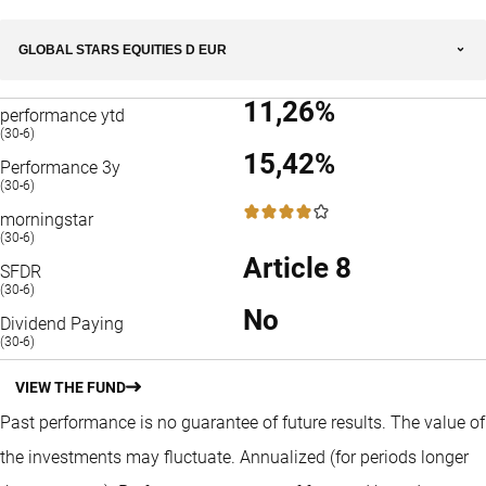
GLOBAL STARS EQUITIES D EUR
11,26%
performance ytd
(30-6)
15,42%
Performance 3y
(30-6)
4 / 5
morningstar
(30-6)
Article 8
SFDR
(30-6)
No
Dividend Paying
(30-6)
VIEW THE FUND
Past performance is no guarantee of future results. The value of
the investments may fluctuate.
Annualized (for periods longer