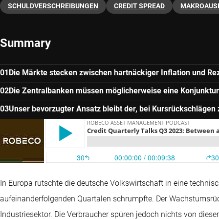
SCHULDVERSCHREIBUNGEN
CREDIT SPREAD
MAKROAUS
Summary
Die Märkte stecken zwischen hartnäckiger Inflation und Re
Die Zentralbanken müssen möglicherweise eine Konjunktu
Unser bevorzugter Ansatz bleibt der, bei Kursrückschläge
In Europa rutschte die deutsche Volkswirtschaft in eine technis
aufeinanderfolgenden Quartalen schrumpfte. Der Wachstumsrück
Industriesektor. Die Verbraucher spüren jedoch nichts von diese