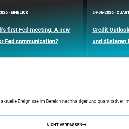
2026
·
EINBLICK
24-06-2026
·
QUART
's first Fed meeting: A new
Credit Outloo
for Fed communication?
und düsteren
r aktuelle Ereignisse im Bereich nachhaltiger und quantitativer 
NICHT VERPASSEN