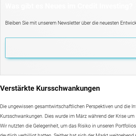
Was gibt es Neues im Credit Investing?
Bleiben Sie mit unserem Newsletter über die neuesten Entwic
Verstärkte Kursschwankungen
Die ungewissen gesamtwirtschaftlichen Perspektiven und die In
Kursschwankungen. Dies wurde im März während der Krise um di
Wir nutzten die Gelegenheit, um das Risiko in unseren Portfolio
deutlich verbilligt hatten. Seither hat sich der Markt weitgehen