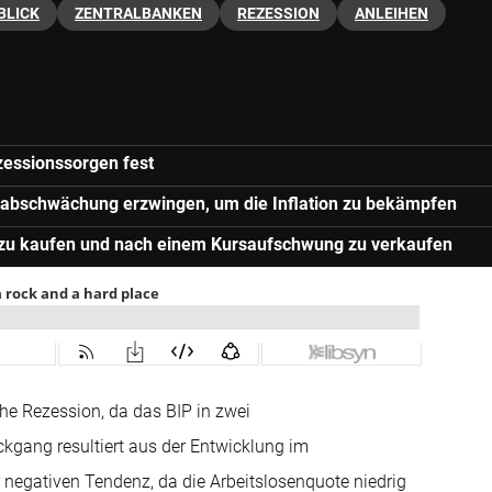
BLICK
ZENTRALBANKEN
REZESSION
ANLEIHEN
zessionssorgen fest
rabschwächung erzwingen, um die Inflation zu bekämpfen
n zu kaufen und nach einem Kursaufschwung zu verkaufen
che Rezession, da das BIP in zwei
gang resultiert aus der Entwicklung im
r negativen Tendenz, da die Arbeitslosenquote niedrig