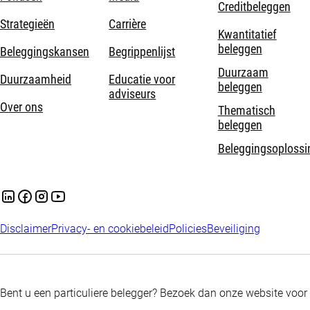
Creditbeleggen
Strategieën
Carrière
Kwantitatief
beleggen
Beleggingskansen
Begrippenlijst
Duurzaam
Duurzaamheid
Educatie voor
beleggen
adviseurs
Over ons
Thematisch
beleggen
Beleggingsoplossi
Disclaimer
Privacy- en cookiebeleid
Policies
Beveiliging
Bent u een particuliere belegger? Bezoek dan onze website voor