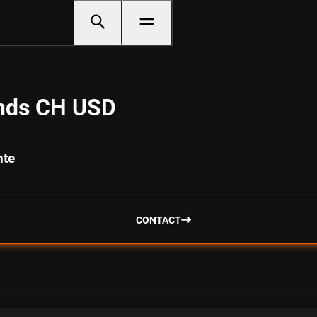
nds CH USD
nte
CONTACT