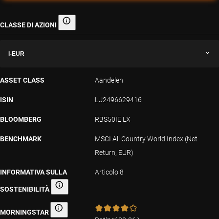
CLASSE DI AZIONI
Classe di azioni
I-EUR
ASSET CLASS
Aandelen
ISIN
LU2496629416
BLOOMBERG
RBS50IE LX
BENCHMARK
MSCI All Country World Index (Net
Return, EUR)
INFORMATIVA SULLA
Articolo 8
SOSTENIBILITÀ
Informativa sulla sostenibilità
MORNINGSTAR
Morningstar