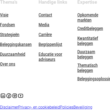
Thema's
Handige links
Expertise
Visie
Contact
Opkomende
markten
Fondsen
Media
Creditbeleggen
Strategieën
Carrière
Kwantitatief
beleggen
Beleggingskansen
Begrippenlijst
Duurzaam
Duurzaamheid
Educatie voor
beleggen
adviseurs
Over ons
Thematisch
beleggen
Beleggingsoplossi
Disclaimer
Privacy- en cookiebeleid
Policies
Beveiliging