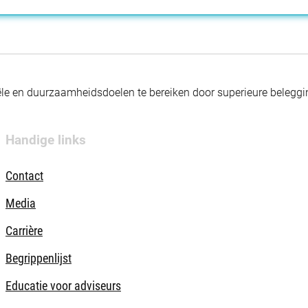
nciële en duurzaamheidsdoelen te bereiken door superieure beleg
Handige links
Contact
Media
Carrière
Begrippenlijst
Educatie voor adviseurs