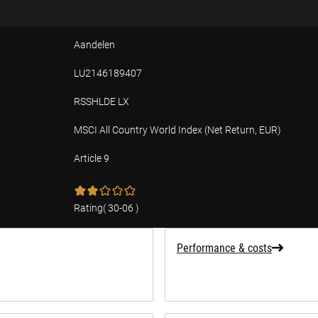
Aandelen
LU2146189407
RSSHLDE LX
MSCI All Country World Index (Net Return, EUR)
Article 9
tion
Rating
(
30-06
)
Performance & costs