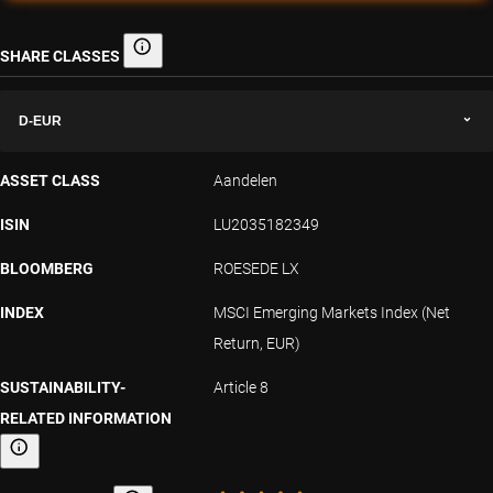
SHARE CLASSES
Share classes
D-EUR
ASSET CLASS
Aandelen
ISIN
LU2035182349
BLOOMBERG
ROESEDE LX
INDEX
MSCI Emerging Markets Index (Net
Return, EUR)
SUSTAINABILITY-
Article 8
RELATED INFORMATION
Sustainability-related information