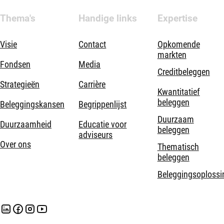
Thema's
Handige links
Expertise
Visie
Contact
Opkomende
markten
Fondsen
Media
Creditbeleggen
Strategieën
Carrière
Kwantitatief
beleggen
Beleggingskansen
Begrippenlijst
Duurzaam
Duurzaamheid
Educatie voor
beleggen
adviseurs
Over ons
Thematisch
beleggen
Beleggingsoplossi