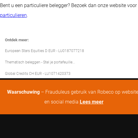
Bent u een particuliere belegger? Bezoek dan onze website voor
particulieren
.
Ontdek meer:
European Stars Equities D EUR - LU0187077218
Thematisch beleggen - Stel je portefeuille...
Global Credits CH EUR - LU1071420373
Waarschuwing
– Frauduleus gebruik van Robeco op websit
en social media
Lees meer