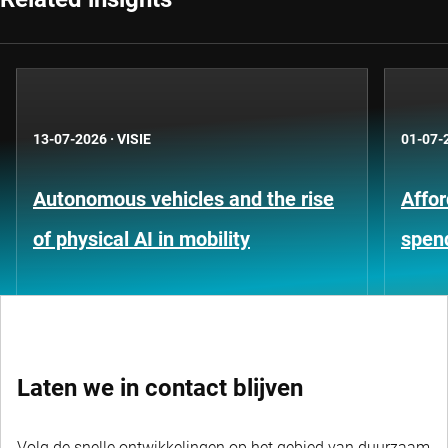
13-07-2026
·
VISIE
01-07-
Autonomous vehicles and the rise
Affor
of physical AI in mobility
spen
Laten we in contact blijven
Volg de snelle ontwikkelingen op het gebied van duurzaam