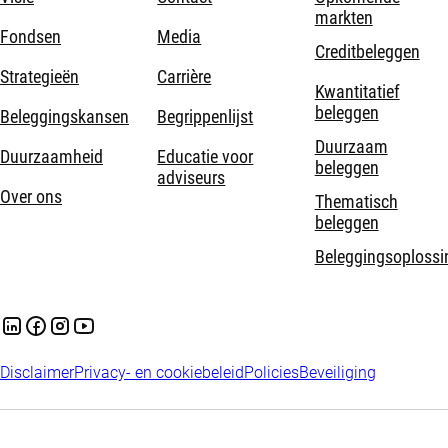
markten
Fondsen
Media
Creditbeleggen
Strategieën
Carrière
Kwantitatief
beleggen
Beleggingskansen
Begrippenlijst
Duurzaam
Duurzaamheid
Educatie voor
beleggen
adviseurs
Over ons
Thematisch
beleggen
Beleggingsoplossi
Disclaimer
Privacy- en cookiebeleid
Policies
Beveiliging