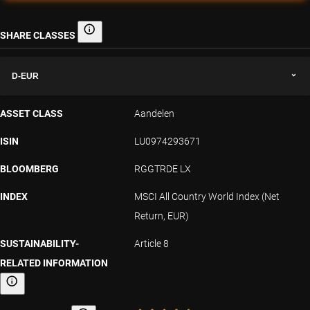
SHARE CLASSES
Share classes
D-EUR
ASSET CLASS
Aandelen
ISIN
LU0974293671
BLOOMBERG
RGGTRDE LX
INDEX
MSCI All Country World Index (Net
Return, EUR)
SUSTAINABILITY-
Article 8
RELATED INFORMATION
Sustainability-related information