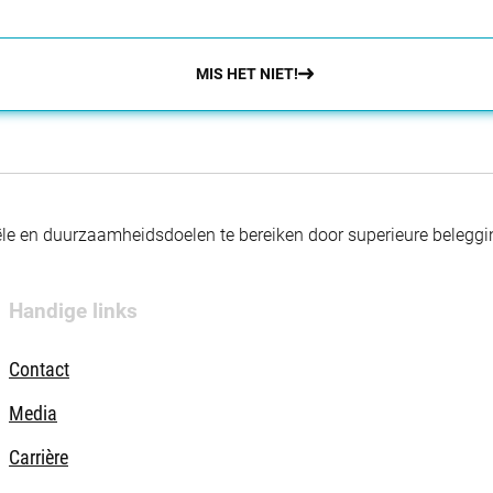
MIS HET NIET!
nciële en duurzaamheidsdoelen te bereiken door superieure beleg
Handige links
Contact
Media
Carrière