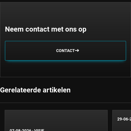
Neem contact met ons op
CONTACT
Gerelateerde artikelen
29-06-
07-08-2026
·
VISIE