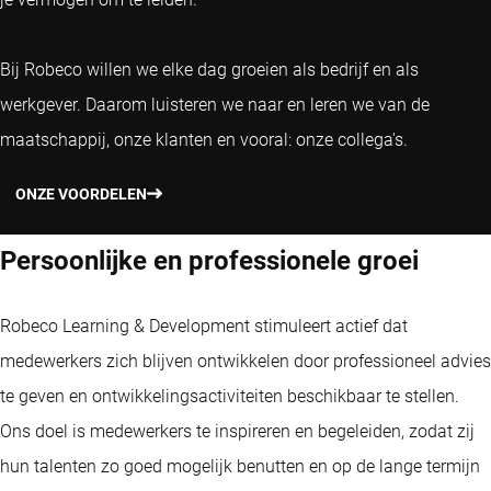
Bij Robeco willen we elke dag groeien als bedrijf en als
werkgever. Daarom luisteren we naar en leren we van de
maatschappij, onze klanten en vooral: onze collega's.
ONZE VOORDELEN
Persoonlijke en professionele groei
Robeco Learning & Development stimuleert actief dat
medewerkers zich blijven ontwikkelen door professioneel advies
te geven en ontwikkelingsactiviteiten beschikbaar te stellen.
Ons doel is medewerkers te inspireren en begeleiden, zodat zij
hun talenten zo goed mogelijk benutten en op de lange termijn