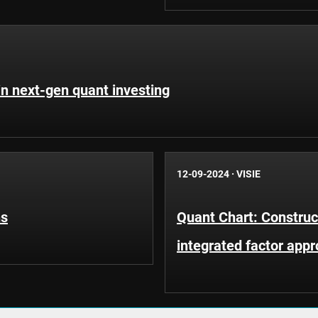
in next-gen quant investing
12-09-2024
·
VISIE
ns
Quant Chart: Construct
integrated factor app