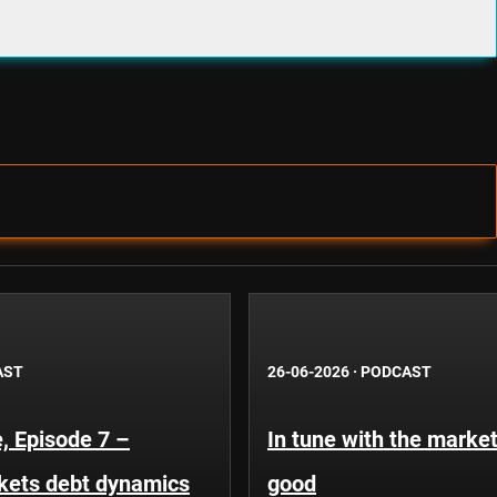
AST
26-06-2026
·
PODCAST
, Episode 7 –
In tune with the market
kets debt dynamics
good