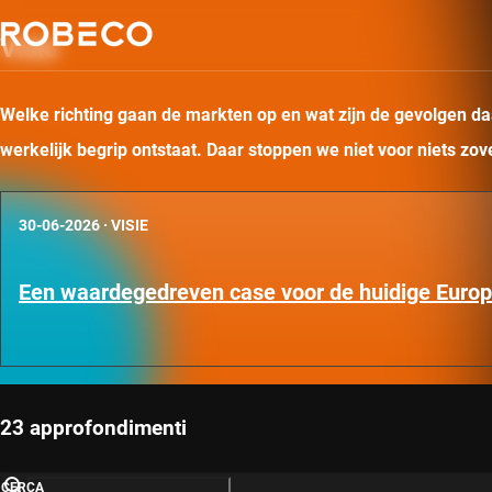
Visie
Welke richting gaan de markten op en wat zijn de gevolgen daa
werkelijk begrip ontstaat. Daar stoppen we niet voor niets zo
30-06-2026
·
VISIE
Een waardegedreven case voor de huidige Euro
23 approfondimenti
CERCA