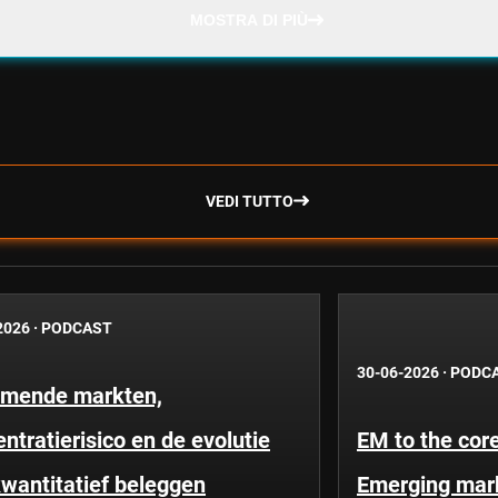
MOSTRA DI PIÙ
VEDI TUTTO
2026
·
PODCAST
30-06-2026
·
PODC
mende markten,
ntratierisico en de evolutie
EM to the core
wantitatief beleggen
Emerging mar