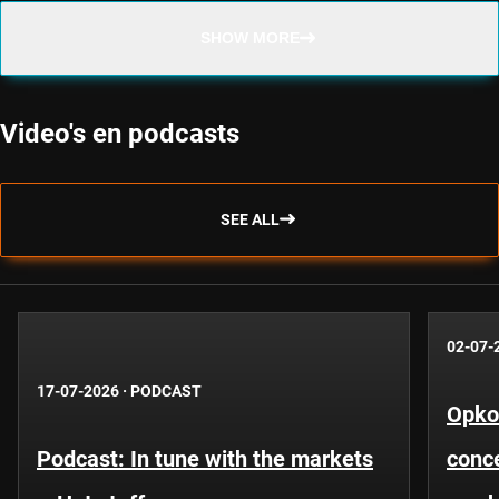
SHOW MORE
Video's en podcasts
SEE ALL
02-07-
17-07-2026
·
PODCAST
Opko
Podcast: In tune with the markets
conce