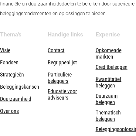
financiële en duurzaamheidsdoelen te bereiken door superieure
beleggingsrendementen en oplossingen te bieden.
Thema's
Handige links
Expertise
Visie
Contact
Opkomende
markten
Fondsen
Begrippenlijst
Creditbeleggen
Strategieën
Particuliere
Kwantitatief
beleggers
beleggen
Beleggingskansen
Educatie voor
Duurzaam
adviseurs
Duurzaamheid
beleggen
Over ons
Thematisch
beleggen
Beleggingsoplossi