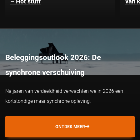
– Hot stuff
van k
Beleggingsoutlook 2026: De
synchrone verschuiving
Na jaren van verdeeldheid verwachten we in 2026 een
kortstondige maar synchrone opleving.
ONTDEK MEER