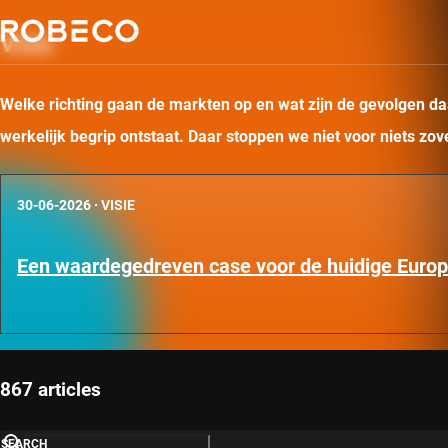
Visie
Welke richting gaan de markten op en wat zijn de gevolgen daa
werkelijk begrip ontstaat. Daar stoppen we niet voor niets zo
30-06-2026
·
VISIE
Een waardegedreven case voor de huidige Euro
867 articles
SEARCH