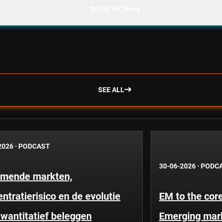
SHOW MORE
SEE ALL
2026
·
PODCAST
30-06-2026
·
PODC
mende markten,
ntratierisico en de evolutie
EM to the core
wantitatief beleggen
Emerging mar