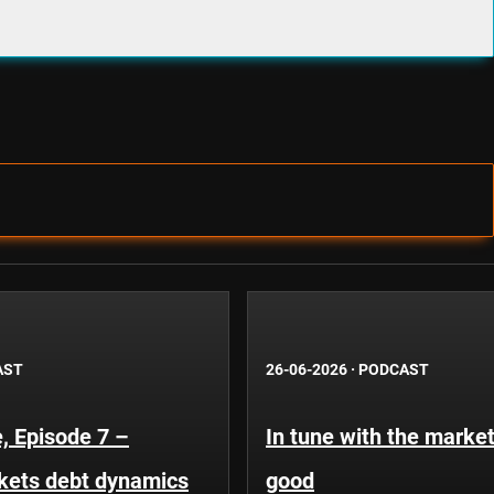
AST
26-06-2026
·
PODCAST
, Episode 7 –
In tune with the market
kets debt dynamics
good