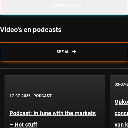
SHOW MORE
Video's en podcasts
SEE ALL
02-07-
17-07-2026
·
PODCAST
Opko
Podcast: In tune with the markets
conce
– Hot stuff
van k