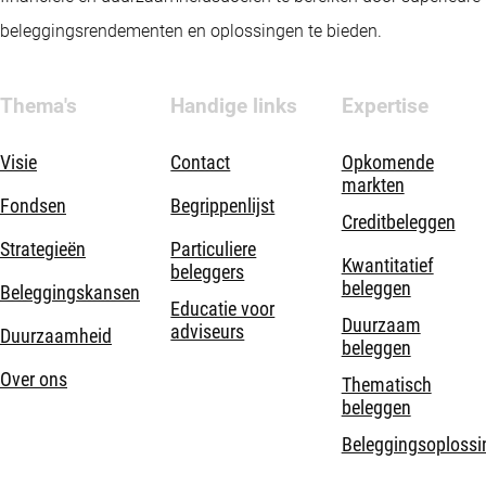
beleggingsrendementen en oplossingen te bieden.
Thema's
Handige links
Expertise
Visie
Contact
Opkomende
markten
Fondsen
Begrippenlijst
Creditbeleggen
Strategieën
Particuliere
Kwantitatief
beleggers
beleggen
Beleggingskansen
Educatie voor
Duurzaam
adviseurs
Duurzaamheid
beleggen
Over ons
Thematisch
beleggen
Beleggingsoplossi