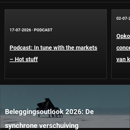
02-07-
17-07-2026
·
PODCAST
Opko
Podcast: In tune with the markets
conce
– Hot stuff
van k
Beleggingsoutlook 2026: De
synchrone verschuiving