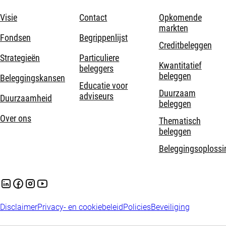
Visie
Contact
Opkomende
markten
Fondsen
Begrippenlijst
Creditbeleggen
Strategieën
Particuliere
Kwantitatief
beleggers
beleggen
Beleggingskansen
Educatie voor
Duurzaam
adviseurs
Duurzaamheid
beleggen
Over ons
Thematisch
beleggen
Beleggingsoplossi
Disclaimer
Privacy- en cookiebeleid
Policies
Beveiliging