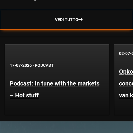
VEDI TUTTO
02-07-
17-07-2026
·
PODCAST
Opko
Podcast: In tune with the markets
conce
– Hot stuff
van k