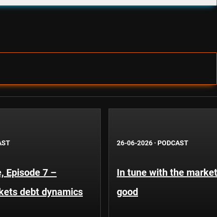
AST
26-06-2026
·
PODCAST
, Episode 7 –
In tune with the market
kets debt dynamics
good