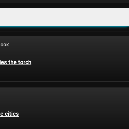
LOOK
ies the torch
e cities