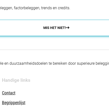
eggen, factorbeleggen, trends en credits.
MIS HET NIET!
nciële en duurzaamheidsdoelen te bereiken door superieure beleg
Handige links
Contact
Begrippenlijst