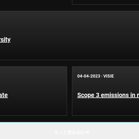
sity
04-04-2023
·
VISIE
ate
Scope 3 emissions in r
もっと読み込む