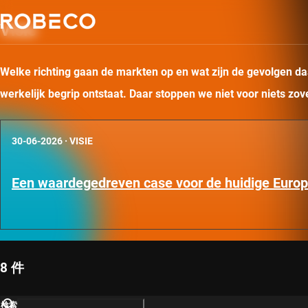
Visie
Welke richting gaan de markten op en wat zijn de gevolgen daa
werkelijk begrip ontstaat. Daar stoppen we niet voor niets zo
30-06-2026
·
VISIE
Een waardegedreven case voor de huidige Euro
8 件
検索