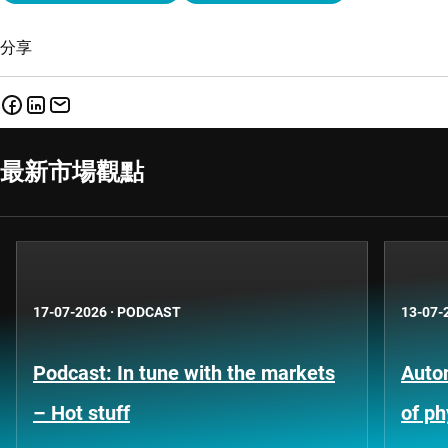
分享
最新市場觀點
17-07-2026
·
PODCAST
13-07-
Podcast: In tune with the markets
Auto
– Hot stuff
of ph