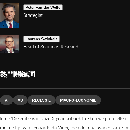
Peter van der Welle
Strategist
Laurens Swinkels
Head of Solutions Research
熱門關鍵詞
AI
VS
RECESSIE
MACRO-ECONOMIE
In de 15e editie van onze 5-year outlook trekken we parallellen
met de tijd van Leonardo da Vinci, toen de renaissance van zijn