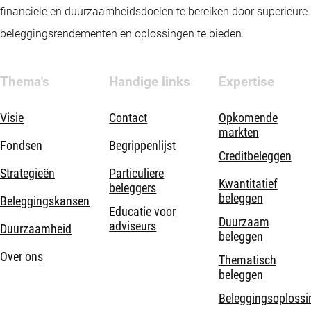
financiële en duurzaamheidsdoelen te bereiken door superieure
beleggingsrendementen en oplossingen te bieden.
Thema's
Handige links
Expertise
Visie
Contact
Opkomende
markten
Fondsen
Begrippenlijst
Creditbeleggen
Strategieën
Particuliere
Kwantitatief
beleggers
beleggen
Beleggingskansen
Educatie voor
Duurzaam
adviseurs
Duurzaamheid
beleggen
Over ons
Thematisch
beleggen
Beleggingsoplossi