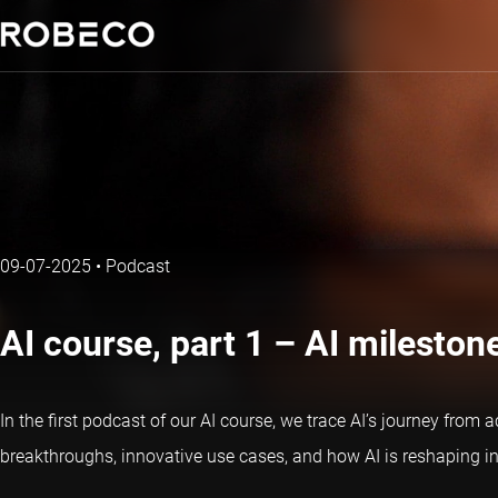
09-07-2025
•
Podcast
AI course, part 1 – AI mileston
In the first podcast of our AI course, we trace AI’s journey fro
breakthroughs, innovative use cases, and how AI is reshaping i