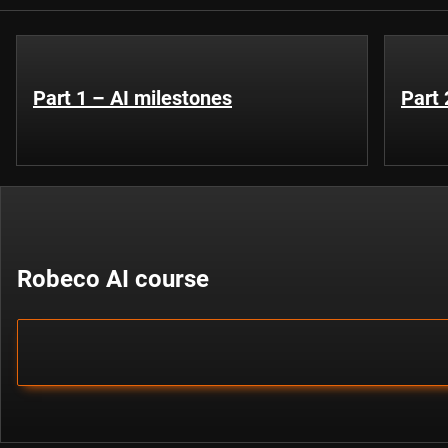
Part 1 – AI milestones
Part 
Robeco AI course