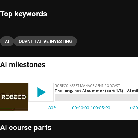
Top keywords
AI
QUANTITATIVE INVESTING
AI milestones
AI course parts