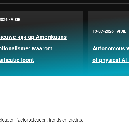
2026
·
VISIE
13-07-2026
·
VISIE
nieuwe kijk op Amerikaans
ptionalisme: waarom
Autonomous ve
sificatie loont
of physical AI 
eggen, factorbeleggen, trends en credits.