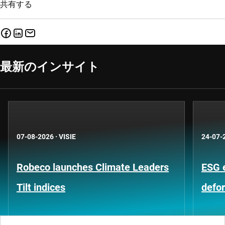
共有する
最新のインサイト
07-08-2026
·
VISIE
24-07-
Robeco launches Climate Leaders
ESG 
Tilt indices
defo