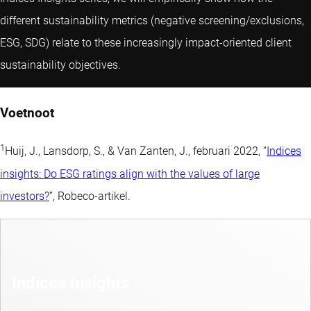
different sustainability metrics (negative screening/exclusions,
ESG, SDG) relate to these increasingly impact-oriented client
sustainability objectives.
Voetnoot
1
Huij, J., Lansdorp, S., & Van Zanten, J., februari 2022, “
Indices
insights: Do ESG ratings align with the values of large
investors?
”, Robeco-artikel.
Indices Insights