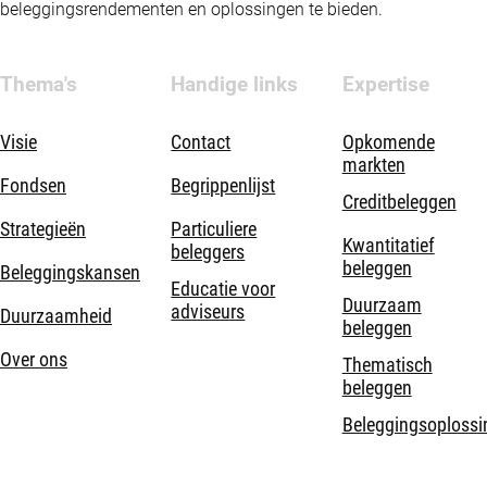
beleggingsrendementen en oplossingen te bieden.
Thema's
Handige links
Expertise
Visie
Contact
Opkomende
markten
Fondsen
Begrippenlijst
Creditbeleggen
Strategieën
Particuliere
Kwantitatief
beleggers
beleggen
Beleggingskansen
Educatie voor
Duurzaam
adviseurs
Duurzaamheid
beleggen
Over ons
Thematisch
beleggen
Beleggingsoplossi