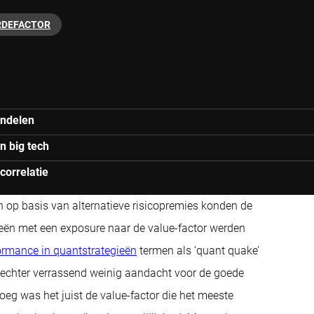
DEFACTOR
andelen
n big tech
correlatie
 op basis van alternatieve risicopremies konden de
gieën met een exposure naar de value-factor werden
ormance in quantstrategieën
termen als ‘quant quake’
r echter verrassend weinig aandacht voor de goede
eg was het juist de value-factor die het meeste