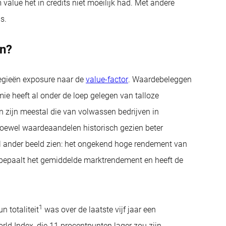
 value het in credits niet moeilijk had. Met andere
s.
en?
tegieën exposure naar de
value-factor
. Waardebeleggen
ie heeft al onder de loep gelegen van talloze
 zijn meestal die van volwassen bedrijven in
 Hoewel waardeaandelen historisch gezien beter
al ander beeld zien: het ongekend hoge rendement van
r bepaalt het gemiddelde marktrendement en heeft de
1
n totaliteit
was over de laatste vijf jaar een
d Index, die 11 procentpunten lager zou zijn