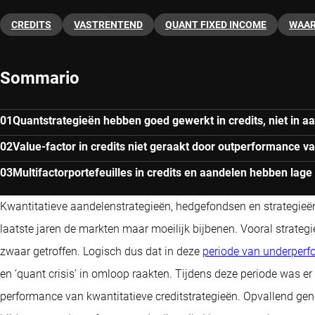
CREDITS
VASTRENTEND
QUANT FIXED INCOME
WAAR
Sommario
Quantstrategieën hebben goed gewerkt in credits, niet in a
Value-factor in credits niet geraakt door outperformance va
Multifactorportefeuilles in credits en aandelen hebben lage 
Kwantitatieve aandelenstrategieën, hedgefondsen en strategieën
laatste jaren de markten maar moeilijk bijbenen. Vooral strate
zwaar getroffen. Logisch dus dat in deze
periode van underperf
en ‘quant crisis’ in omloop raakten. Tijdens deze periode was e
performance van kwantitatieve creditstrategieën. Opvallend geno