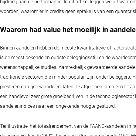
bijdroeg aan de performance. In dit artikel leggen we uit waarom
woorden, waarom er in credits geen sprake is van een quantcrisi
Waarom had value het moeilijk in aandel
Binnen aandelen hebben de meeste kwantitatieve of factorstra
is de meest bekende en oudste beleggingsstijl en de waardeprem
wetenschappelijke studies. Aantrekkelijk gewaardeerde aandelen
traditionele sectoren die minder populair zijn onder beleggers.
presteren dan groeiaandelen, laten de afgelopen jaren een tota
een handjevol zeer grote groeibedrijven in de technologiesecto
aandelenindices naar een ongekende hoogte gestuwd.
Ter illustratie, het totaalrendement van de FAANG-aandelen in hu
duizelingwekkende 280%, tegenover 78% voor de brede MSCI Worl