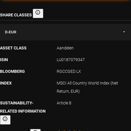
SHARE CLASSES
Share classes
D-EUR
ASSET CLASS
Aandelen
ISIN
LU0187079347
BLOOMBERG
RGCCGED LX
INDEX
MSCI All Country World Index (Net
Return, EUR)
SUSTAINABILITY-
Article 8
RELATED INFORMATION
Sustainability-related information