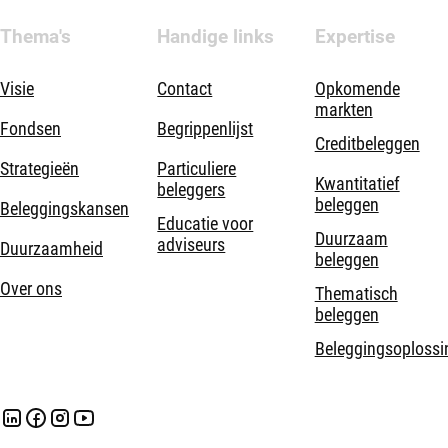
Thema's
Handige links
Expertise
Visie
Contact
Opkomende
markten
Fondsen
Begrippenlijst
Creditbeleggen
Strategieën
Particuliere
Kwantitatief
beleggers
beleggen
Beleggingskansen
Educatie voor
Duurzaam
adviseurs
Duurzaamheid
beleggen
Over ons
Thematisch
beleggen
Beleggingsoplossi