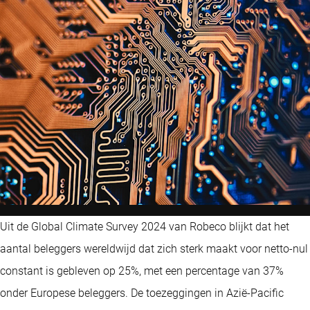
Uit de Global Climate Survey 2024 van Robeco blijkt dat het
aantal beleggers wereldwijd dat zich sterk maakt voor netto-nul
constant is gebleven op 25%, met een percentage van 37%
onder Europese beleggers. De toezeggingen in Azië-Pacific