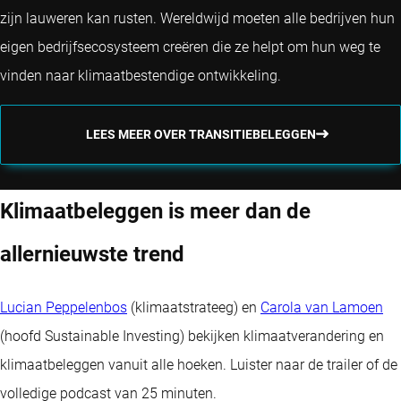
zijn lauweren kan rusten. Wereldwijd moeten alle bedrijven hun
eigen bedrijfsecosysteem creëren die ze helpt om hun weg te
vinden naar klimaatbestendige ontwikkeling.
LEES MEER OVER TRANSITIEBELEGGEN
Klimaatbeleggen is meer dan de
allernieuwste trend
Lucian Peppelenbos
(klimaatstrateeg) en
Carola van Lamoen
(hoofd Sustainable Investing) bekijken klimaatverandering en
klimaatbeleggen vanuit alle hoeken. Luister naar de trailer of de
volledige podcast van 25 minuten.