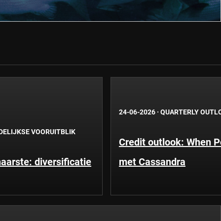
24-06-2026
·
QUARTERLY OUTL
ELIJKSE VOORUITBLIK
Credit outlook: When P
arste: diversificatie
met Cassandra