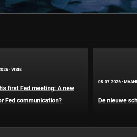
2026
·
VISIE
08-07-2026
·
MAAND
's first Fed meeting: A new
for Fed communication?
De nieuwe scha