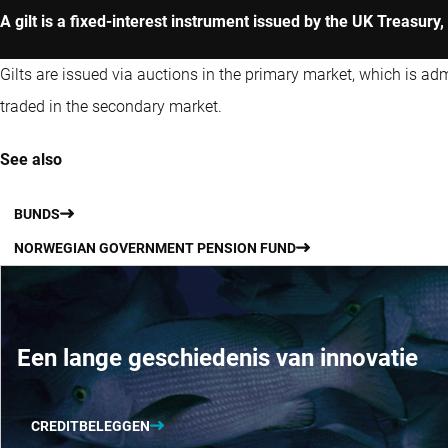
A gilt is a fixed-interest instrument issued by the UK Treasur
Gilts are issued via auctions in the primary market, which is a
traded in the secondary market.
See also
BUNDS
NORWEGIAN GOVERNMENT PENSION FUND
Een lange geschiedenis van innovatie
CREDITBELEGGEN