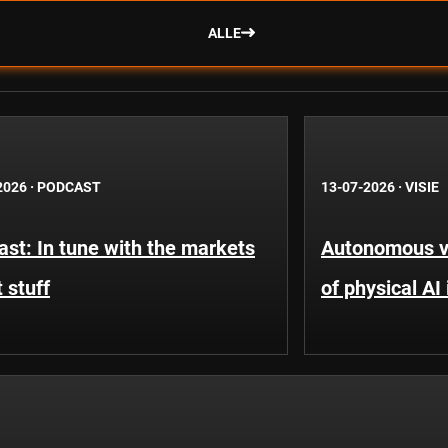
ALLE
2026
·
PODCAST
13-07-2026
·
VISIE
st: In tune with the markets
Autonomous ve
 stuff
of physical AI 