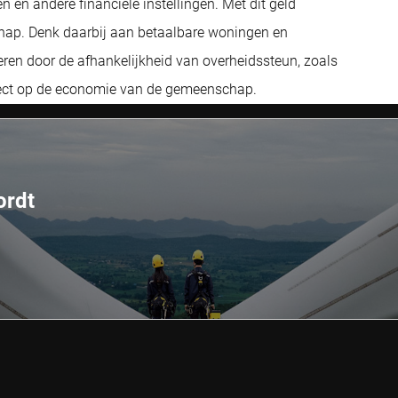
en en andere financiële instellingen. Met dit geld
hap. Denk daarbij aan betaalbare woningen en
eren door de afhankelijkheid van overheidssteun, zoals
effect op de economie van de gemeenschap.
ordt