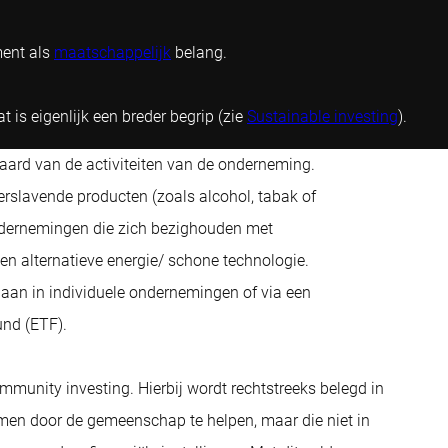
ment als
maatschappelijk
belang.
is eigenlijk een breder begrip (zie
Sustainable investing
).
aard van de activiteiten van de onderneming.
erslavende producten (zoals alcohol, tabak of
ndernemingen die zich bezighouden met
n alternatieve energie/ schone technologie.
an in individuele ondernemingen of via een
nd (ETF).
munity investing. Hierbij wordt rechtstreeks belegd in
men door de gemeenschap te helpen, maar die niet in