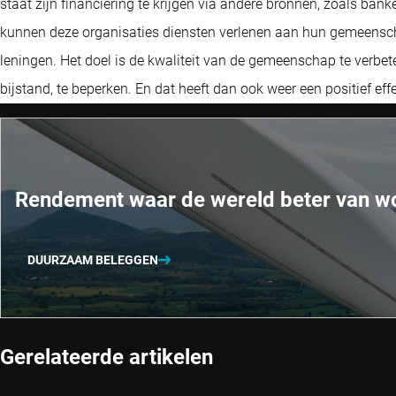
staat zijn financiering te krijgen via andere bronnen, zoals bank
kunnen deze organisaties diensten verlenen aan hun gemeensc
leningen. Het doel is de kwaliteit van de gemeenschap te verbet
bijstand, te beperken. En dat heeft dan ook weer een positief 
Rendement waar de wereld beter van w
DUURZAAM BELEGGEN
Gerelateerde artikelen