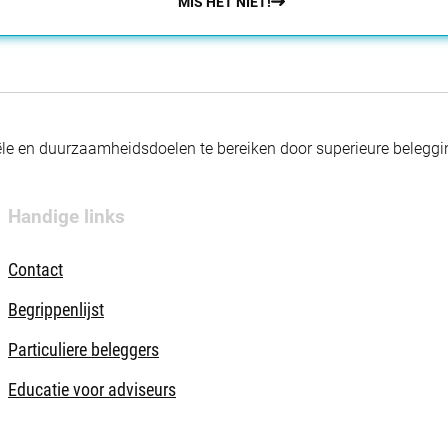
MIS HET NIET!
nciële en duurzaamheidsdoelen te bereiken door superieure beleg
Handige links
Contact
Begrippenlijst
Particuliere beleggers
Educatie voor adviseurs