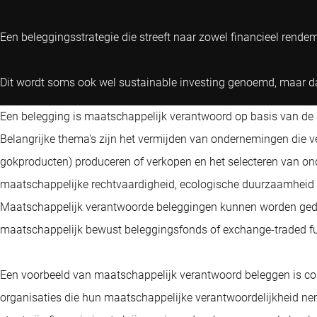
Een beleggingsstrategie die streeft naar zowel financieel rende
Dit wordt soms ook wel sustainable investing genoemd, maar dat 
Een belegging is maatschappelijk verantwoord op basis van de 
Belangrijke thema's zijn het vermijden van ondernemingen die v
gokproducten) produceren of verkopen en het selecteren van o
maatschappelijke rechtvaardigheid, ecologische duurzaamheid e
Maatschappelijk verantwoorde beleggingen kunnen worden geda
maatschappelijk bewust beleggingsfonds of exchange-traded fu
Een voorbeeld van maatschappelijk verantwoord beleggen is com
organisaties die hun maatschappelijke verantwoordelijkheid ne