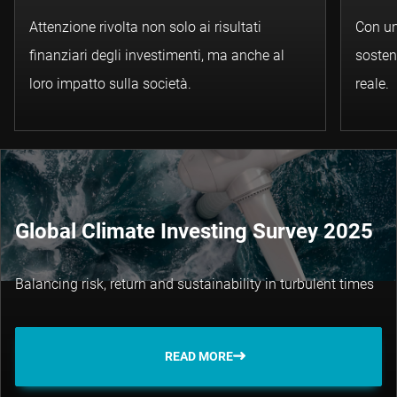
Attenzione rivolta non solo ai risultati
Con un
finanziari degli investimenti, ma anche al
sosten
loro impatto sulla società.
reale.
Global Climate Investing Survey 2025
Balancing risk, return and sustainability in turbulent times
READ MORE