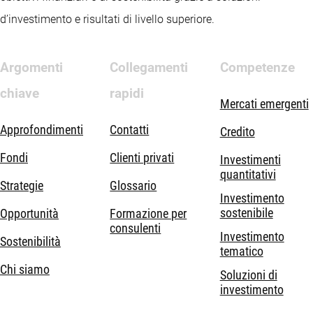
d’investimento e risultati di livello superiore.
Argomenti
Collegamenti
Competenze
chiave
rapidi
Mercati emergenti
Approfondimenti
Contatti
Credito
Fondi
Clienti privati
Investimenti
quantitativi
Strategie
Glossario
Investimento
sostenibile
Opportunità
Formazione per
consulenti
Investimento
Sostenibilità
tematico
Chi siamo
Soluzioni di
investimento