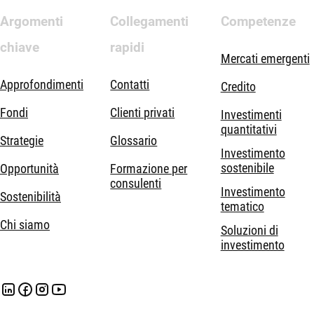
Argomenti
Collegamenti
Competenze
chiave
rapidi
Mercati emergenti
Approfondimenti
Contatti
Credito
Fondi
Clienti privati
Investimenti
quantitativi
Strategie
Glossario
Investimento
sostenibile
Opportunità
Formazione per
consulenti
Investimento
Sostenibilità
tematico
Chi siamo
Soluzioni di
investimento