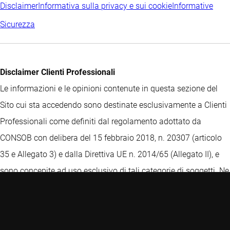
Disclaimer
Informativa sulla privacy e sui cookie
Informative
Sicurezza
Disclaimer Clienti Professionali
Le informazioni e le opinioni contenute in questa sezione del
Sito cui sta accedendo sono destinate esclusivamente a Clienti
Professionali come definiti dal regolamento adottato da
CONSOB con delibera del 15 febbraio 2018, n. 20307 (articolo
35 e Allegato 3) e dalla Direttiva UE n. 2014/65 (Allegato II), e
sono concepite ad uso esclusivo di tali categorie di soggetti. Ne
è vietata la divulgazione, anche solo parziale. Al fine di
accedere a tale sezione riservata, si richiede di confermare di
essere un Cliente Professionale, declinando Robeco