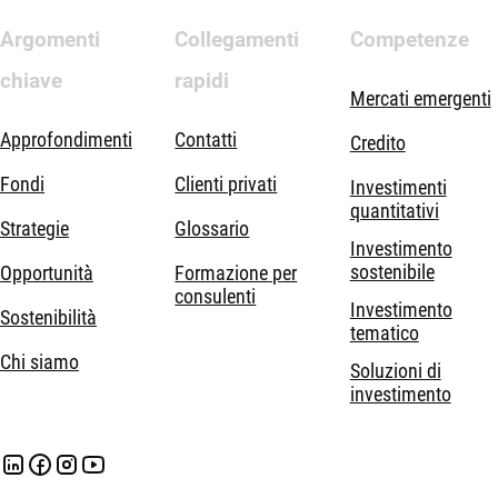
Argomenti
Collegamenti
Competenze
chiave
rapidi
Mercati emergenti
Approfondimenti
Contatti
Credito
Fondi
Clienti privati
Investimenti
quantitativi
Strategie
Glossario
Investimento
sostenibile
Opportunità
Formazione per
consulenti
Investimento
Sostenibilità
tematico
Chi siamo
Soluzioni di
investimento