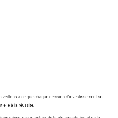
us veillons à ce que chaque décision d’investissement soit
elle à la réussite.
tions prises, des marchés, de la réglementation et de la