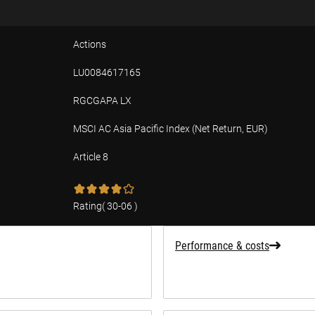
Actions
LU0084617165
RGCGAPA LX
MSCI AC Asia Pacific Index (Net Return, EUR)
Article 8
tion
Rating
(
30-06
)
Performance & costs