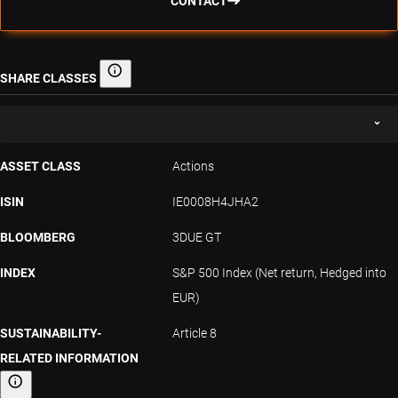
CONTACT
SHARE CLASSES
Share classes
ASSET CLASS
Actions
ISIN
IE0008H4JHA2
BLOOMBERG
3DUE GT
INDEX
S&P 500 Index (Net return, Hedged into
EUR)
SUSTAINABILITY-
Article 8
RELATED INFORMATION
Sustainability-related information